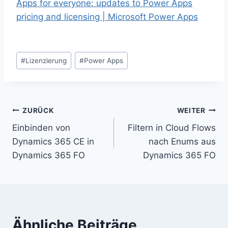
Apps for everyone: updates to Power Apps
pricing and licensing | Microsoft Power Apps
Schlagworte:
#
Lizenzierung
#
Power Apps
Beitragsnavigation
ZURÜCK
WEITER
Einbinden von
Filtern in Cloud Flows
Dynamics 365 CE in
nach Enums aus
Dynamics 365 FO
Dynamics 365 FO
Ähnliche Beiträge