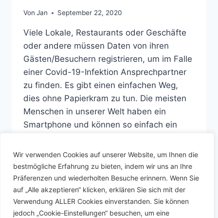
Von
Jan
September 22, 2020
Viele Lokale, Restaurants oder Geschäfte
oder andere müssen Daten von ihren
Gästen/Besuchern registrieren, um im Falle
einer Covid-19-Infektion Ansprechpartner
zu finden. Es gibt einen einfachen Weg,
dies ohne Papierkram zu tun. Die meisten
Menschen in unserer Welt haben ein
Smartphone und können so einfach ein
Online-Registrierungsformular wie dieses
ausfüllen lassen: Um dieses
Wir verwenden Cookies auf unserer Website, um Ihnen die
Anmeldeformular zu erstellen,…
bestmögliche Erfahrung zu bieten, indem wir uns an Ihre
Präferenzen und wiederholten Besuche erinnern. Wenn Sie
COVID-
WEITERLESEN
auf „Alle akzeptieren“ klicken, erklären Sie sich mit der
19
Verwendung ALLER Cookies einverstanden. Sie können
GAST/BESUCHER
jedoch „Cookie-Einstellungen“ besuchen, um eine
REGISTRIERUNG